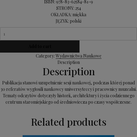
ISBN: 978-83-62584-81-9
STRONY: 254
OKŁADKA: miękka
JĘZYK: polski
Centrum
staromiejskie
we
Add to cart
Wrocławiu
Category:
Wydawnictwa Naukowe
quantity
Description
Description
Publikacja stanowi uzupełnienie sesji naukowej, podczas której ponad
30 referatów wygłosili naukowcy uniwersyteccy i pracownicy muzealni.
Tematy odczytów dotyczyły historii, architektury i życia codziennego
centrum staromiejskiego od średniowiecza po czasy współczesne.
Related products