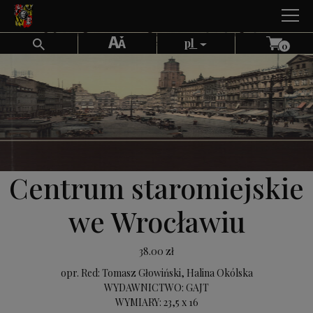
Skip
Home
/
Wydawnictwa Naukowe
/ Centrum staromiejskie we Wrocławiu
to
content
pl
0
Centrum staromiejskie
we Wrocławiu
38.00
zł
opr. Red: Tomasz Głowiński, Halina Okólska
WYDAWNICTWO: GAJT
WYMIARY: 23,5 x 16