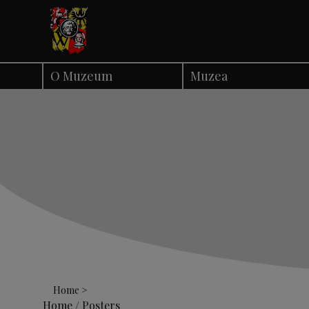
Skip
to
content
O Muzeum
Muzea
Home
Home
/ Posters