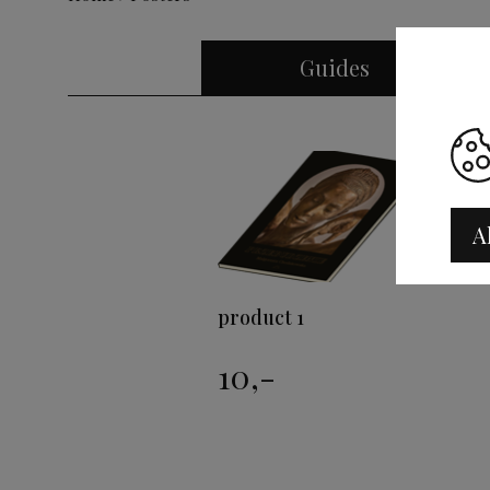
Guides
A
product 1
10,-