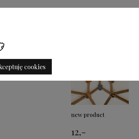
Popular
Posters
kceptuję cookies
new product
12,-