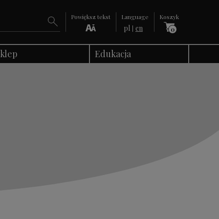
Powiększ tekst
Language
Koszyk
en
pl
0
klep
Edukacja